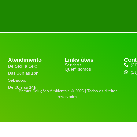
Atendimento
Links úteis
Cont
Serviços
(21
De Seg. a Sex:
Quem somos
(21
Das 08h ás 18h
Sábados:
De 08h ás 14h
Primus Soluções Ambientais ® 2025 | Todos os direitos
reservados.